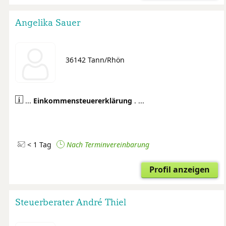
Angelika Sauer
36142 Tann/Rhön
...
Einkommensteuer
erklärung
. ...
< 1 Tag
Nach Terminvereinbarung
Profil anzeigen
Steuerberater André Thiel