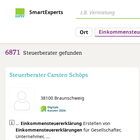
SmartExperts
Ihr Anliegen?
Einkommensteu
Ort
6871
Steuerberater gefunden
Steuerberater Carsten Schöps
38100 Braunschweig
...
Einkommensteuer
erklärung
Erstellen von
Einkommensteuer
erklärungen
für Gesellschafter,
Unternehmer, ...