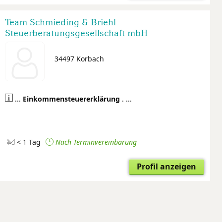
Team Schmieding & Briehl
Steuerberatungsgesellschaft mbH
34497 Korbach
...
Einkommensteuer
erklärung
. ...
< 1 Tag
Nach Terminvereinbarung
Profil anzeigen