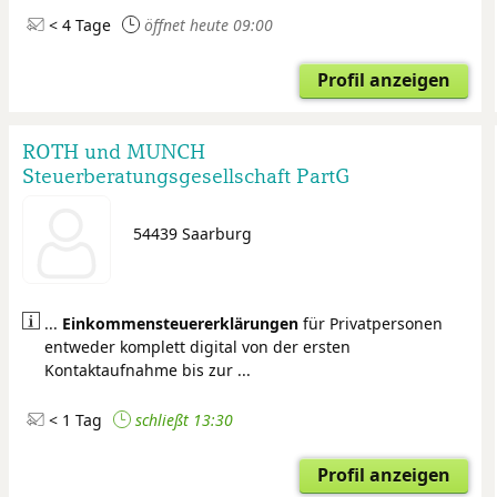
< 4 Tage
öffnet heute 09:00
Profil anzeigen
ROTH und MUNCH
Steuerberatungsgesellschaft PartG
mbB
54439 Saarburg
...
Einkommensteuer
erklärungen
für Privatpersonen
entweder komplett digital von der ersten
Kontaktaufnahme bis zur ...
< 1 Tag
schließt 13:30
Profil anzeigen