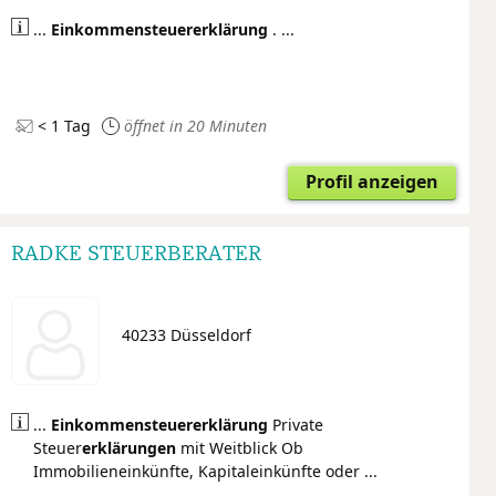
...
Einkommensteuer
erklärung
. ...
< 1 Tag
öffnet in 20 Minuten
Profil anzeigen
RADKE STEUERBERATER
40233 Düsseldorf
...
Einkommensteuer
erklärung
Private
Steuer
erklärungen
mit Weitblick Ob
Immobilieneinkünfte, Kapitaleinkünfte oder ...