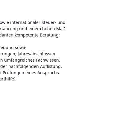
sowie internationaler Steuer- und
serfahrung und einem hohen Maß
danten kompetente Beratung:
reuung sowie
lärungen, Jahresabschlüssen
in umfangreiches Fachwissen.
 der nachfolgenden Auflistung.
nd Prüfungen eines Anspruchs
rthilfe).