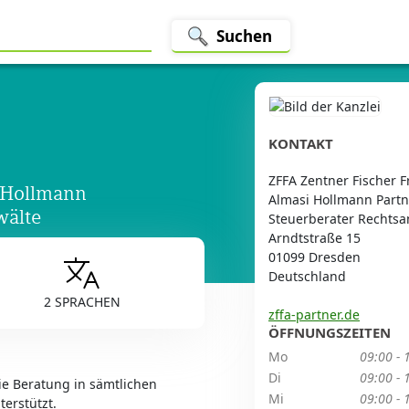
Suchen
KONTAKT
ZFFA Zentner Fischer 
 Hollmann
Almasi Hollmann Partn
wälte
Steuerberater Rechtsa
Arndtstraße 15
01099 Dresden
Deutschland
2 SPRACHEN
zffa-partner.de
ÖFFNUNGSZEITEN
Mo
09:00 - 
Di
09:00 - 
wie Beratung in sämtlichen
Mi
09:00 - 
terstützt.