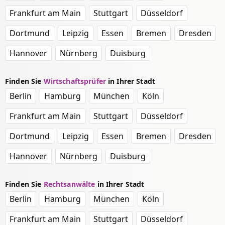
Frankfurt am Main
Stuttgart
Düsseldorf
Dortmund
Leipzig
Essen
Bremen
Dresden
Hannover
Nürnberg
Duisburg
Finden Sie
Wirtschaftsprüfer
in Ihrer Stadt
Berlin
Hamburg
München
Köln
Frankfurt am Main
Stuttgart
Düsseldorf
Dortmund
Leipzig
Essen
Bremen
Dresden
Hannover
Nürnberg
Duisburg
Finden Sie
Rechtsanwälte
in Ihrer Stadt
Berlin
Hamburg
München
Köln
Frankfurt am Main
Stuttgart
Düsseldorf