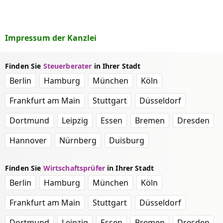
Impressum der Kanzlei
Finden Sie
Steuerberater
in Ihrer Stadt
Berlin
Hamburg
München
Köln
Frankfurt am Main
Stuttgart
Düsseldorf
Dortmund
Leipzig
Essen
Bremen
Dresden
Hannover
Nürnberg
Duisburg
Finden Sie
Wirtschaftsprüfer
in Ihrer Stadt
Berlin
Hamburg
München
Köln
Frankfurt am Main
Stuttgart
Düsseldorf
Dortmund
Leipzig
Essen
Bremen
Dresden