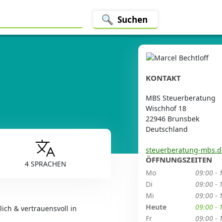
Suchen
KONTAKT
MBS Steuerberatung
Wischhof 18
22946 Brunsbek
Deutschland
steuerberatung-mbs.d
ÖFFNUNGSZEITEN
4 SPRACHEN
Mo
09:00 - 
Di
09:00 - 
Mi
09:00 - 
Heute
09:00 - 
ich & vertrauensvoll in
Fr
09:00 - 