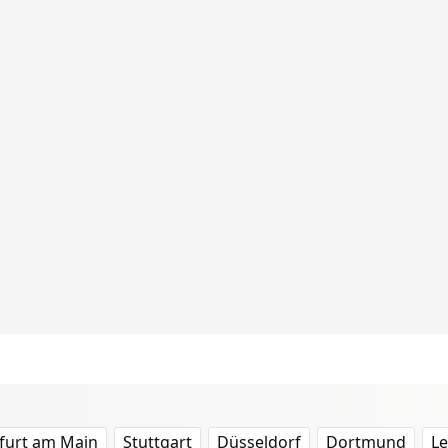
furt am Main
Stuttgart
Düsseldorf
Dortmund
Le