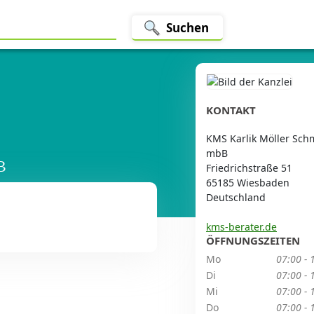
Suchen
KONTAKT
KMS Karlik Möller Sch
mbB
B
Friedrichstraße 51
65185 Wiesbaden
Deutschland
kms-berater.de
ÖFFNUNGSZEITEN
Mo
07:00 - 
Di
07:00 - 
Mi
07:00 - 
Do
07:00 - 