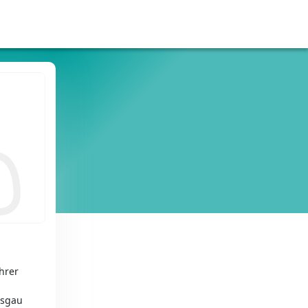
hrer
isgau