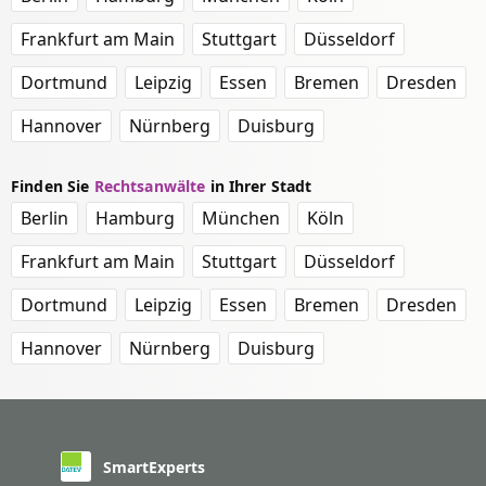
Frankfurt am Main
Stuttgart
Düsseldorf
Dortmund
Leipzig
Essen
Bremen
Dresden
Hannover
Nürnberg
Duisburg
Finden Sie
Rechtsanwälte
in Ihrer Stadt
Berlin
Hamburg
München
Köln
Frankfurt am Main
Stuttgart
Düsseldorf
Dortmund
Leipzig
Essen
Bremen
Dresden
Hannover
Nürnberg
Duisburg
SmartExperts