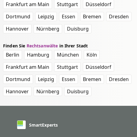
Frankfurt am Main
Stuttgart
Düsseldorf
Dortmund
Leipzig
Essen
Bremen
Dresden
Hannover
Nürnberg
Duisburg
Finden Sie
Rechtsanwälte
in Ihrer Stadt
Berlin
Hamburg
München
Köln
Frankfurt am Main
Stuttgart
Düsseldorf
Dortmund
Leipzig
Essen
Bremen
Dresden
Hannover
Nürnberg
Duisburg
SmartExperts