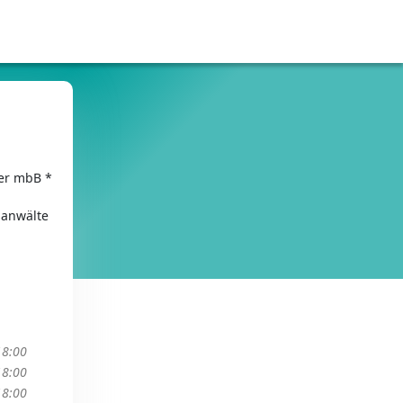
er mbB *
sanwälte
18:00
18:00
18:00