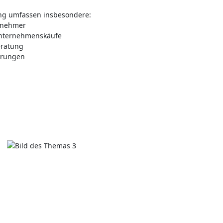
ung umfassen insbesondere:
rnehmer
nternehmenskäufe
eratung
ärungen