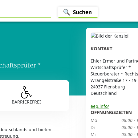
Suchen
KONTAKT
Ehler Ermer und Partn
haftsprüfer *
Wirtschaftsprüfer *
Steuerberater * Recht
Wrangelstraße 17 - 19
24937 Flensburg
Deutschland
BARRIEREFREI
eep.info/
ÖFFNUNGSZEITEN
Mo
08:00 - 
Di
08:00 - 
ddeutschlands und bieten
Mi
08:00 - 
etreuung.