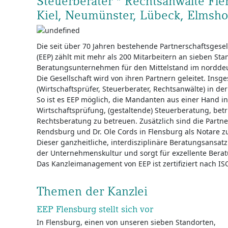
Steuerberater * Rechtsanwälte Fl
Kiel, Neumünster, Lübeck, Elmsh
Die seit über 70 Jahren bestehende Partnerschaftsgesel
(EEP) zählt mit mehr als 200 Mitarbeitern an sieben St
Beratungsunternehmen für den Mittelstand im nordde
Die Gesellschaft wird von ihren Partnern geleitet. Insg
(Wirtschaftsprüfer, Steuerberater, Rechtsanwälte) in der 
So ist es EEP möglich, die Mandanten aus einer Hand i
Wirtschaftsprüfung, (gestaltende) Steuerberatung, bet
Rechtsberatung zu betreuen. Zusätzlich sind die Partne
Rendsburg und Dr. Ole Cords in Flensburg als Notare z
Dieser ganzheitliche, interdisziplinäre Beratungsansatz 
der Unternehmenskultur und sorgt für exzellente Berat
Das Kanzleimanagement von EEP ist zertifiziert nach I
Themen der Kanzlei
EEP Flensburg stellt sich vor
In Flensburg, einen von unseren sieben Standorten,