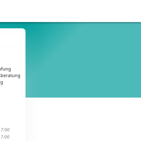
üfung
sberatung
ng
17:00
17:00