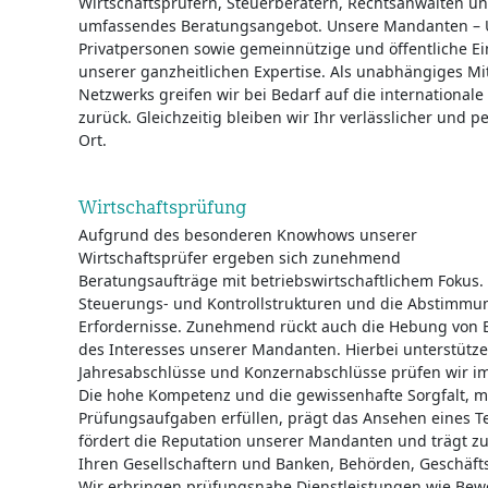
Wirtschaftsprüfern, Steuerberatern, Rechtsanwälten 
umfassendes Beratungsangebot. Unsere Mandanten – U
Privatpersonen sowie gemeinnützige und öffentliche Ei
unserer ganzheitlichen Expertise. Als unabhängiges Mi
Netzwerks greifen wir bei Bedarf auf die internationa
zurück. Gleichzeitig bleiben wir Ihr verlässlicher und 
Ort.
Wirtschaftsprüfung
Aufgrund des besonderen Knowhows unserer
Wirtschaftsprüfer ergeben sich zunehmend
Beratungsaufträge mit betriebswirtschaftlichem Fokus.
Steuerungs- und Kontrollstrukturen und die Abstimmun
Erfordernisse. Zunehmend rückt auch die Hebung von E
des Interesses unserer Mandanten. Hierbei unterstützen
Jahresabschlüsse und Konzernabschlüsse prüfen wir i
Die hohe Kompetenz und die gewissenhafte Sorgfalt, mi
Prüfungsaufgaben erfüllen, prägt das Ansehen eines T
fördert die Reputation unserer Mandanten und trägt z
Ihren Gesellschaftern und Banken, Behörden, Geschäft
Wir erbringen prüfungsnahe Dienstleistungen wie Bew