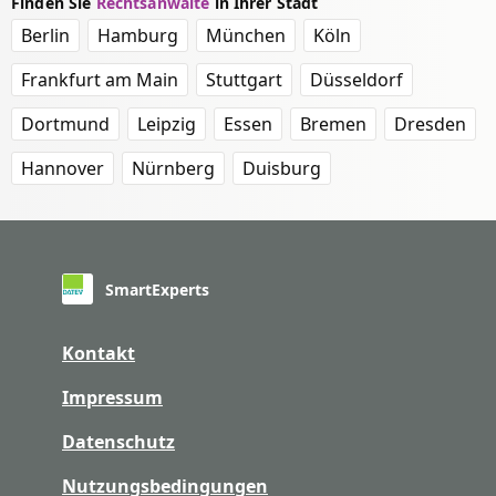
Finden Sie
Rechtsanwälte
in Ihrer Stadt
Berlin
Hamburg
München
Köln
Frankfurt am Main
Stuttgart
Düsseldorf
Dortmund
Leipzig
Essen
Bremen
Dresden
Hannover
Nürnberg
Duisburg
SmartExperts
Kontakt
Impressum
Datenschutz
Nutzungsbedingungen