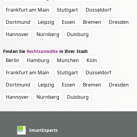
Frankfurt am Main
Stuttgart
Düsseldorf
Dortmund
Leipzig
Essen
Bremen
Dresden
Hannover
Nürnberg
Duisburg
Finden Sie
Rechtsanwälte
in Ihrer Stadt
Berlin
Hamburg
München
Köln
Frankfurt am Main
Stuttgart
Düsseldorf
Dortmund
Leipzig
Essen
Bremen
Dresden
Hannover
Nürnberg
Duisburg
SmartExperts