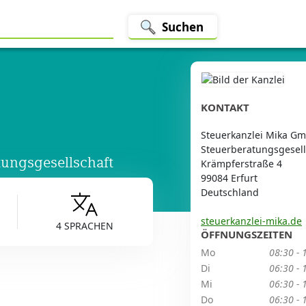
Suchen
KONTAKT
Steuerkanzlei Mika G
Steuerberatungsgesell
ungsgesellschaft
Krämpferstraße 4
99084 Erfurt
Deutschland
steuerkanzlei-mika.de
4 SPRACHEN
ÖFFNUNGSZEITEN
Mo
08:30 - 
Di
06:30 - 
Mi
06:30 - 
Do
06:30 - 